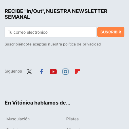
RECIBE "In/Out", NUESTRA NEWSLETTER
SEMANAL
SUSCRIBIR
Suscribiéndote aceptas nuestra
política de privacidad
Síguenos
Twit
Fac
You
Inst
Flip
ter
ebo
tub
agr
boa
ok
e
am
rd
En Vitónica hablamos de...
Musculación
Pilates