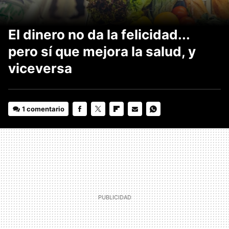
El dinero no da la felicidad...
pero sí que mejora la salud, y
viceversa
1 comentario
FACEBOOK
TWITTER
FLIPBOARD
E-
WHATSAPP
MAIL