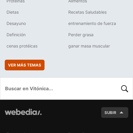
Proteínas
Alimentos
Dietas
Recetas Saludables
Desayuno
entrenamiento de fuerza
Definición
Perder grasa
cenas protéicas
ganar masa muscular
VER MÁS TEMAS
BUSC
SUBIR