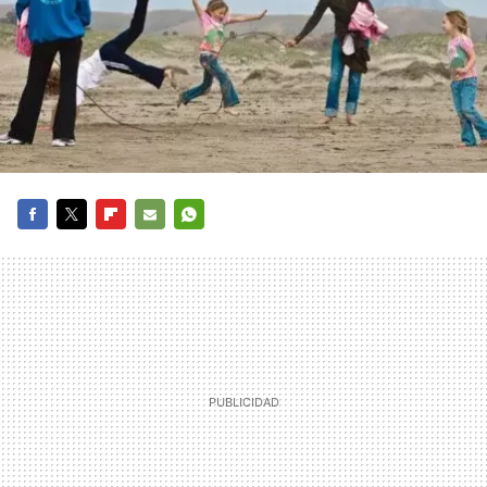
FACEBOOK
TWITTER
FLIPBOARD
E-
WHATSAPP
MAIL