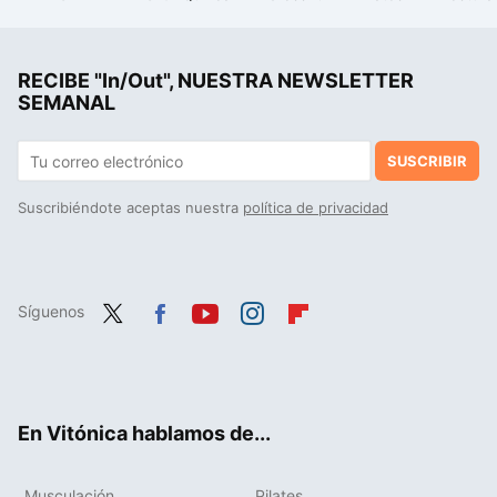
La debacle demográfica en Europa, expuesta en este mapa con un invitado engañoso: Mónaco
La costura es el nuevo "mindfulness": un estudio ha encontrado el sorprendente beneficio para tu cerebro de pasar tiempo cosiendo
RECIBE "In/Out", NUESTRA NEWSLETTER
Este nuevo estudio sobre sedentarismo en Japón es clave para que no colapsen al llegar a los 100.000 centenarios
SEMANAL
SUSCRIBIR
Suscribiéndote aceptas nuestra
política de privacidad
Síguenos
Twit
Fac
You
Inst
Flip
ter
ebo
tub
agr
boa
ok
e
am
rd
En Vitónica hablamos de...
Musculación
Pilates