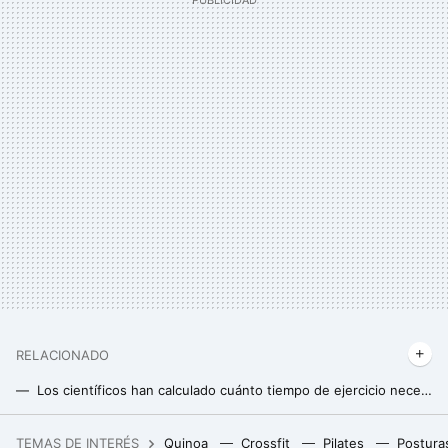
RELACIONADO
Los científicos han calculado cuánto tiempo de ejercicio necesitamos hacer para compensar todo un día sentados: no son ni 10 ni 20 minutos
Estas son las cinco mejores actividades físicas de todos los tiempos según Harvard: puedes practicarlas sin moderación
TEMAS DE INTERÉS
Quinoa
Crossfit
Pilates
Postura