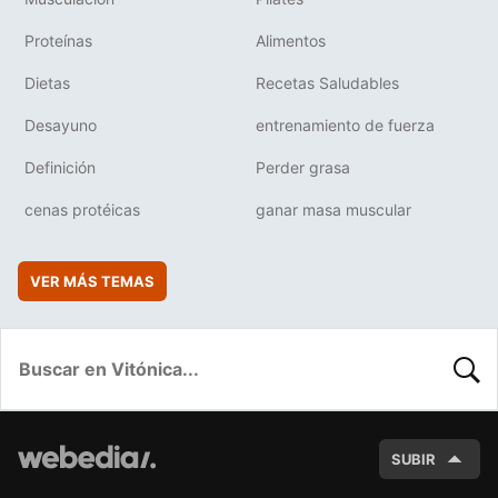
Proteínas
Alimentos
Dietas
Recetas Saludables
Desayuno
entrenamiento de fuerza
Definición
Perder grasa
cenas protéicas
ganar masa muscular
VER MÁS TEMAS
BUSC
SUBIR