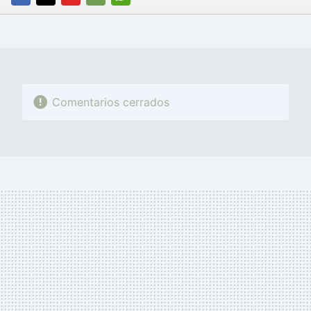
FACEBOOK
TWITTER
FLIPBOARD
E-
WHATSAPP
MAIL
Comentarios cerrados