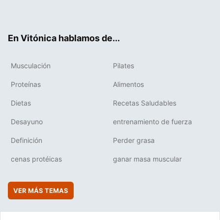
ter
ebo
tub
agr
boa
ok
e
am
rd
En Vitónica hablamos de...
Musculación
Pilates
Proteínas
Alimentos
Dietas
Recetas Saludables
Desayuno
entrenamiento de fuerza
Definición
Perder grasa
cenas protéicas
ganar masa muscular
VER MÁS TEMAS