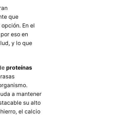
ran
nte que
opción. En el
, por eso en
lud, y lo que
 de
proteínas
grasas
 organismo.
ayuda a mantener
stacable su alto
ierro, el calcio