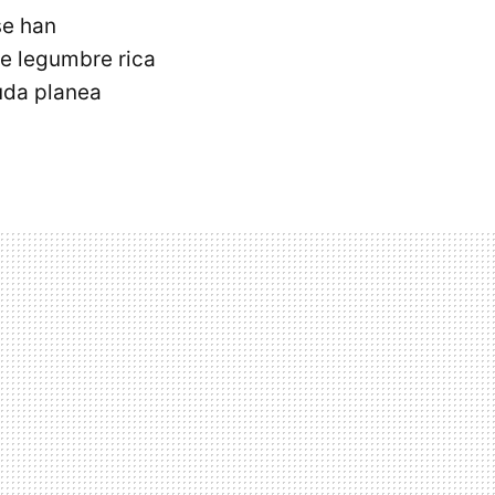
se han
de legumbre rica
duda planea