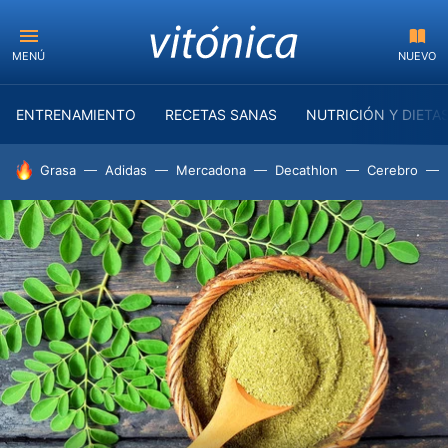
MENÚ
NUEVO
ENTRENAMIENTO
RECETAS SANAS
NUTRICIÓN Y DIETA
HOY SE HABLA DE
Grasa
Adidas
Mercadona
Decathlon
Cerebro