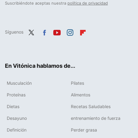
Suscribiéndote aceptas nuestra
política de privacidad
Síguenos
Twit
Fac
You
Inst
Flip
ter
ebo
tub
agr
boa
ok
e
am
rd
En Vitónica hablamos de...
Musculación
Pilates
Proteínas
Alimentos
Dietas
Recetas Saludables
Desayuno
entrenamiento de fuerza
Definición
Perder grasa