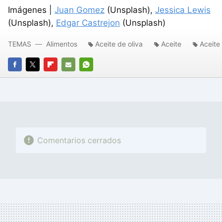
Imágenes |
Juan Gomez
(Unsplash),
Jessica Lewis
(Unsplash),
Edgar Castrejon
(Unsplash)
TEMAS
Alimentos
Aceite de oliva
Aceite
Aceite 
FACEBOOK
TWITTER
FLIPBOARD
E-
WHATSAPP
MAIL
Comentarios cerrados