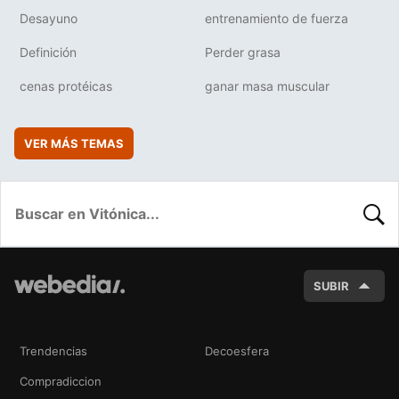
Desayuno
entrenamiento de fuerza
Definición
Perder grasa
cenas protéicas
ganar masa muscular
VER MÁS TEMAS
BUSC
SUBIR
Trendencias
Decoesfera
Compradiccion