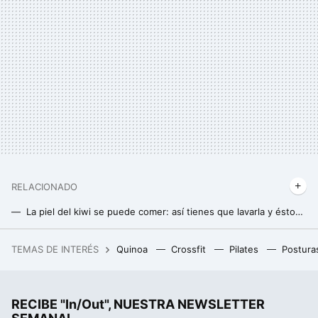
RELACIONADO
La piel del kiwi se puede comer: así tienes que lavarla y éstos son sus beneficios
Cómo puedes identificar un producto saludable: lo básico que tienes que saber sobre hidratos, proteínas y grasas
TEMAS DE INTERÉS
Quinoa
Crossfit
Pilates
Postura
14 hijos con cuatro mujeres distintas y subiendo: guía para entender cuándo y con quién ha sido padre Elon Musk
RECIBE "In/Out", NUESTRA NEWSLETTER