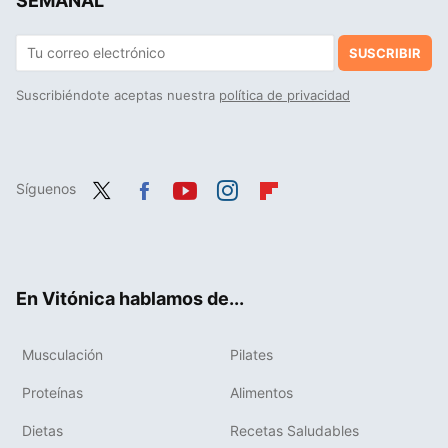
SEMANAL
SUSCRIBIR
Suscribiéndote aceptas nuestra
política de privacidad
Síguenos
Twit
Fac
You
Inst
Flip
ter
ebo
tub
agr
boa
ok
e
am
rd
En Vitónica hablamos de...
Musculación
Pilates
Proteínas
Alimentos
Dietas
Recetas Saludables