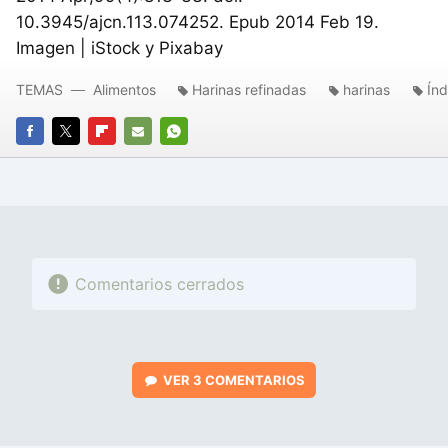
10.3945/ajcn.113.074252. Epub 2014 Feb 19.
Imagen | iStock y Pixabay
TEMAS
Alimentos
Harinas refinadas
harinas
Índ
FACEBOOK
TWITTER
FLIPBOARD
E-
WHATSAPP
MAIL
Comentarios cerrados
VER
3 COMENTARIOS