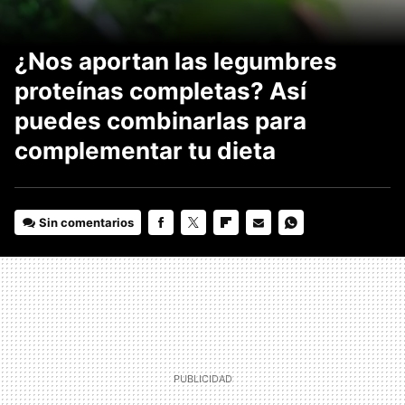
¿Nos aportan las legumbres
proteínas completas? Así
puedes combinarlas para
complementar tu dieta
Sin comentarios
FACEBOOK
TWITTER
FLIPBOARD
E-
WHATSAPP
MAIL