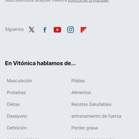
Suscribiéndote aceptas nuestra
política de privacidad
Síguenos
Twit
Fac
You
Inst
Flip
ter
ebo
tub
agr
boa
ok
e
am
rd
En Vitónica hablamos de...
Musculación
Pilates
Proteínas
Alimentos
Dietas
Recetas Saludables
Desayuno
entrenamiento de fuerza
Definición
Perder grasa