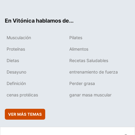
ter
ebo
tub
agr
boa
ok
e
am
rd
En Vitónica hablamos de...
Musculación
Pilates
Proteínas
Alimentos
Dietas
Recetas Saludables
Desayuno
entrenamiento de fuerza
Definición
Perder grasa
cenas protéicas
ganar masa muscular
VER MÁS TEMAS