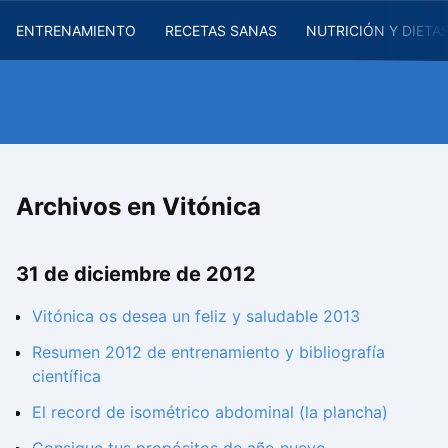
ENTRENAMIENTO
RECETAS SANAS
NUTRICIÓN Y DIETA
Archivos en Vitónica
31 de diciembre de 2012
Vitónica os desea un feliz y saludable 2013
Resumen 2012 de entrenamiento y bibliografía
científica
El record de isométrico abdominal (la plancha)
Consigue tus propósitos de año nuevo