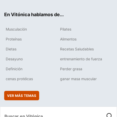
ter
ebo
tub
agr
boa
ok
e
am
rd
En Vitónica hablamos de...
Musculación
Pilates
Proteínas
Alimentos
Dietas
Recetas Saludables
Desayuno
entrenamiento de fuerza
Definición
Perder grasa
cenas protéicas
ganar masa muscular
VER MÁS TEMAS