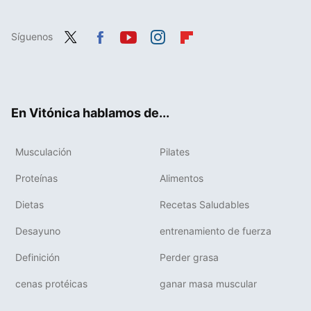
Síguenos
Twit
Fac
You
Inst
Flip
ter
ebo
tub
agr
boa
ok
e
am
rd
En Vitónica hablamos de...
Musculación
Pilates
Proteínas
Alimentos
Dietas
Recetas Saludables
Desayuno
entrenamiento de fuerza
Definición
Perder grasa
cenas protéicas
ganar masa muscular