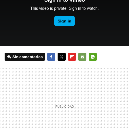
Sin comentarios
FACEBOOK
TWITTER
FLIPBOARD
E-
WHATSAPP
MAIL