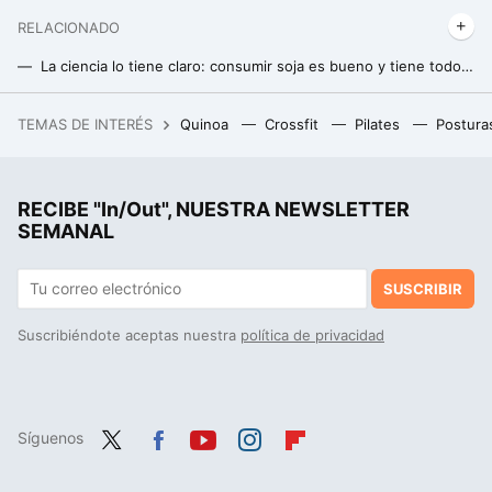
RELACIONADO
La ciencia lo tiene claro: consumir soja es bueno y tiene todos estos beneficios
Estos son los cinco hábitos saludables de Isabel II que la han ayudado a vivir 96 años
TEMAS DE INTERÉS
Quinoa
Crossfit
Pilates
Postura
La debacle demográfica en Europa, expuesta en este mapa con un invitado engañoso: Mónaco
RECIBE "In/Out", NUESTRA NEWSLETTER
SEMANAL
SUSCRIBIR
Suscribiéndote aceptas nuestra
política de privacidad
Síguenos
Twit
Fac
You
Inst
Flip