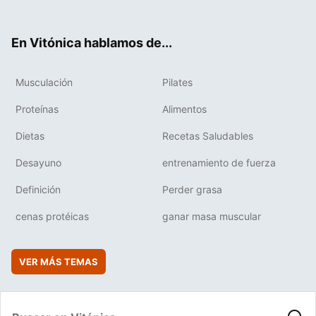
ter
ebo
tub
agr
boa
ok
e
am
rd
En Vitónica hablamos de...
Musculación
Pilates
Proteínas
Alimentos
Dietas
Recetas Saludables
Desayuno
entrenamiento de fuerza
Definición
Perder grasa
cenas protéicas
ganar masa muscular
VER MÁS TEMAS