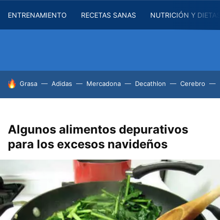
ENTRENAMIENTO
RECETAS SANAS
NUTRICIÓN Y DIETA
HOY SE HABLA DE
Grasa
Adidas
Mercadona
Decathlon
Cerebro
Algunos alimentos depurativos
para los excesos navideños