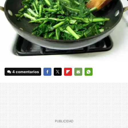
4 comentarios
FACEBOOK
TWITTER
FLIPBOARD
E-
WHATSAPP
MAIL