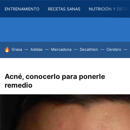
ENTRENAMIENTO
RECETAS SANAS
NUTRICIÓN Y DIETA
HOY SE HABLA DE
Grasa
Adidas
Mercadona
Decathlon
Cerebro
Acné, conocerlo para ponerle
remedio