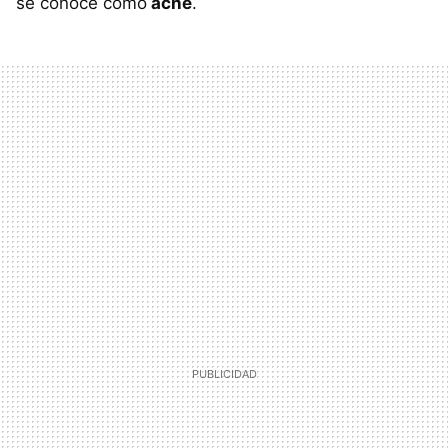
se conoce como
acné
.