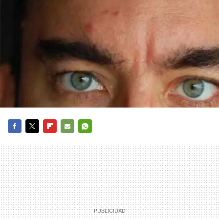
FACEBOOK
TWITTER
FLIPBOARD
E-
WHATSAPP
MAIL