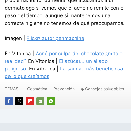
problema. Es fundamental que acudamos a un
dermatólogo si vemos que el acné no remite con el
paso del tiempo, aunque si mantenemos una
correcta higiene no tenemos de qué preocuparnos.
Imagen |
Flickr/ autor penmachine
En Vitonica |
Acné por culpa del chocolate ¿mito o
realidad?
En Vitonica |
El azúcar... un aliado
peligroso
. En Vitonica |
La sauna, más beneficiosa
de lo que creíamos
TEMAS
Cosmética
Prevención
Consejos saludables
FACEBOOK
TWITTER
FLIPBOARD
E-
WHATSAPP
MAIL