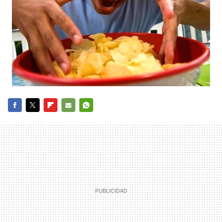
FACEBOOK
TWITTER
FLIPBOARD
E-
WHATSAPP
MAIL