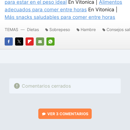
para estar en el peso ideal
En Vitonica |
Alimentos
adecuados para comer entre horas
En Vitonica |
Más snacks saludables para comer entre horas
TEMAS
Dietas
Sobrepeso
Hambre
Consejos sa
FACEBOOK
TWITTER
FLIPBOARD
E-
WHATSAPP
MAIL
Comentarios cerrados
VER
3 COMENTARIOS