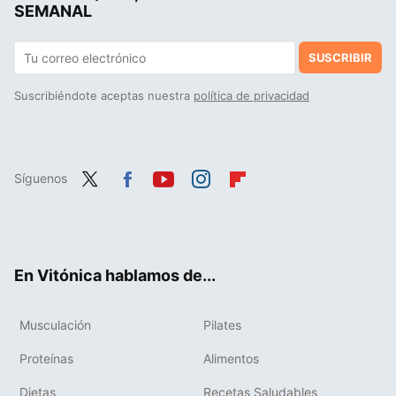
SEMANAL
SUSCRIBIR
Suscribiéndote aceptas nuestra
política de privacidad
Síguenos
Twit
Fac
You
Inst
Flip
ter
ebo
tub
agr
boa
ok
e
am
rd
En Vitónica hablamos de...
Musculación
Pilates
Proteínas
Alimentos
Dietas
Recetas Saludables