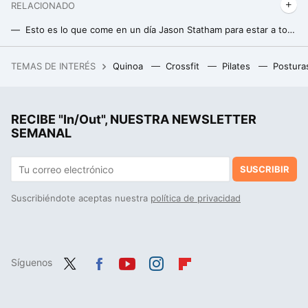
RELACIONADO
Esto es lo que come en un día Jason Statham para estar a tope con 56 años
Esta es la razón por la que estás echando tu dieta a perder cada día
TEMAS DE INTERÉS
Quinoa
Crossfit
Pilates
Postura
Acabó harto de freír huevos en el Landa. Ahora tiene en Burgos el único estrella Michelin ubicado en pleno Camino de Santiago
RECIBE "In/Out", NUESTRA NEWSLETTER
SEMANAL
SUSCRIBIR
Suscribiéndote aceptas nuestra
política de privacidad
Síguenos
Twit
Fac
You
Inst
Flip
ter
ebo
tub
agr
boa