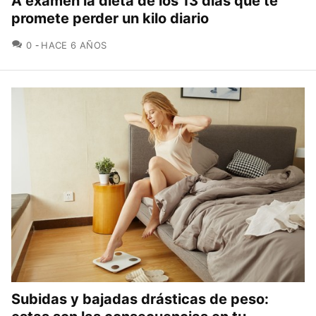
A examen la dieta de los 13 días que te
promete perder un kilo diario
COMENTARIOS
0
HACE 6 AÑOS
Subidas y bajadas drásticas de peso: