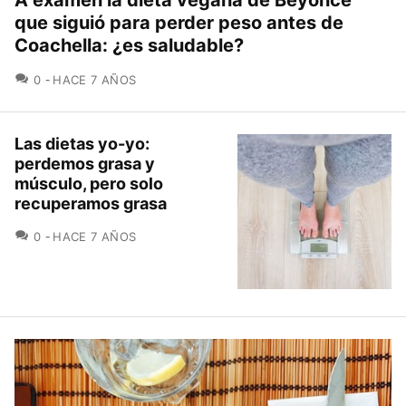
A examen la dieta vegana de Beyoncé
que siguió para perder peso antes de
Coachella: ¿es saludable?
COMENTARIOS
0
HACE 7 AÑOS
Las dietas yo-yo:
perdemos grasa y
músculo, pero solo
recuperamos grasa
COMENTARIOS
0
HACE 7 AÑOS