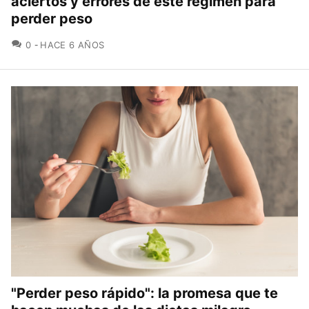
aciertos y errores de este régimen para
perder peso
COMENTARIOS
0
HACE 6 AÑOS
"Perder peso rápido": la promesa que te