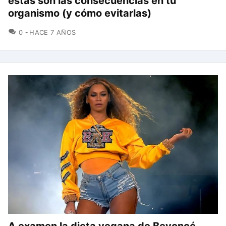
estas son las consecuencias en tu
organismo (y cómo evitarlas)
COMENTARIOS
0
HACE 7 AÑOS