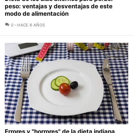
peso: ventajas y desventajas de este
modo de alimentación
COMENTARIOS
0
HACE 6 AÑOS
Errores y "horrores" de la dieta indiana,