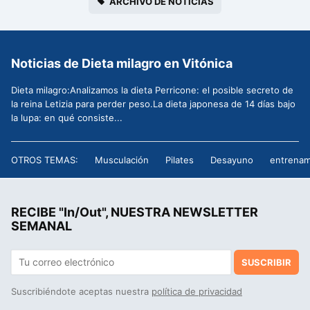
ARCHIVO DE NOTICIAS
Noticias de Dieta milagro en Vitónica
Dieta milagro:Analizamos la dieta Perricone: el posible secreto de
la reina Letizia para perder peso.La dieta japonesa de 14 días bajo
la lupa: en qué consiste...
OTROS TEMAS:
Musculación
Pilates
Desayuno
entrenam
RECIBE "In/Out", NUESTRA NEWSLETTER
SEMANAL
SUSCRIBIR
Suscribiéndote aceptas nuestra
política de privacidad