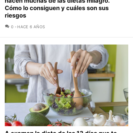
hacen muchas de las dietas milagro.
Cómo lo consiguen y cuáles son sus
riesgos
COMENTARIOS
0
HACE 6 AÑOS