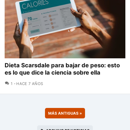
Dieta Scarsdale para bajar de peso: esto
es lo que dice la ciencia sobre ella
COMENTARIOS
1
HACE 7 AÑOS
MÁS ANTIGUAS
»