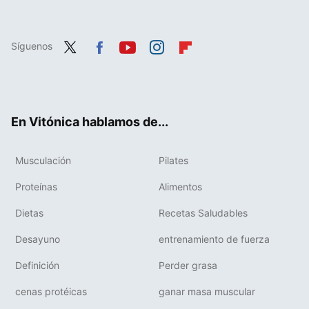
Síguenos
Twit
Fac
You
Inst
Flip
ter
ebo
tub
agr
boa
ok
e
am
rd
En Vitónica hablamos de...
Musculación
Pilates
Proteínas
Alimentos
Dietas
Recetas Saludables
Desayuno
entrenamiento de fuerza
Definición
Perder grasa
cenas protéicas
ganar masa muscular