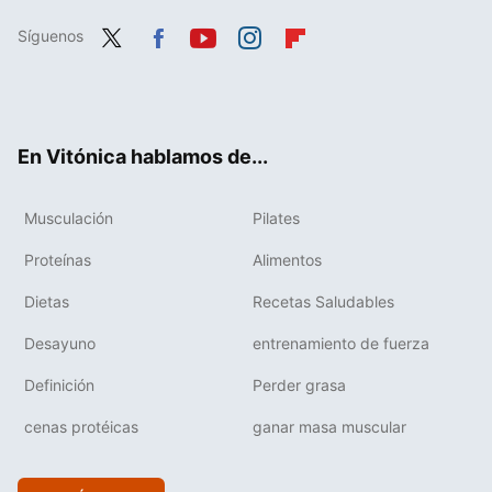
Síguenos
Twit
Fac
You
Inst
Flip
ter
ebo
tub
agr
boa
ok
e
am
rd
En Vitónica hablamos de...
Musculación
Pilates
Proteínas
Alimentos
Dietas
Recetas Saludables
Desayuno
entrenamiento de fuerza
Definición
Perder grasa
cenas protéicas
ganar masa muscular