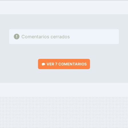
FACEBOOK
TWITTER
FLIPBOARD
E-
WHATSAPP
MAIL
Comentarios cerrados
VER
7 COMENTARIOS