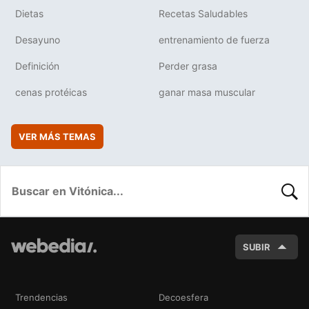
Dietas
Recetas Saludables
Desayuno
entrenamiento de fuerza
Definición
Perder grasa
cenas protéicas
ganar masa muscular
VER MÁS TEMAS
BUSC
SUBIR
Trendencias
Decoesfera