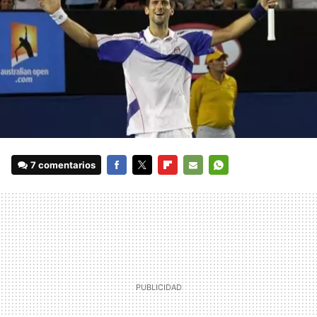
7 comentarios
FACEBOOK
TWITTER
FLIPBOARD
E-
WHATSAPP
MAIL