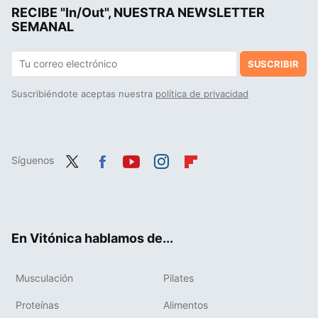
RECIBE "In/Out", NUESTRA NEWSLETTER
Salteado de maíz fresco con zanahoria al pimentón, receta saludable y rápida para no comer siempre las mismas verduras
SEMANAL
SUSCRIBIR
Suscribiéndote aceptas nuestra
política de privacidad
Síguenos
Twit
Fac
You
Inst
Flip
ter
ebo
tub
agr
boa
ok
e
am
rd
En Vitónica hablamos de...
Musculación
Pilates
Proteínas
Alimentos