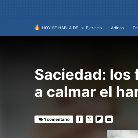
HOY SE HABLA DE
Ejercicio
Adidas
De
Saciedad: los 
a calmar el h
1 comentario
FACEBOOK
TWITTER
FLIPBOARD
E-
MAIL