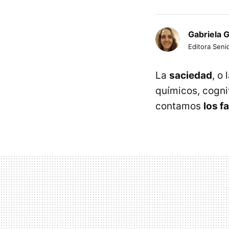
Gabriela 
Editora Senio
La
saciedad
, o
químicos, cognit
contamos
los f