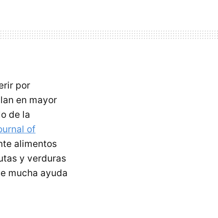
rir por
ulan en mayor
o de la
urnal of
te alimentos
rutas y verduras
 de mucha ayuda