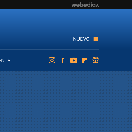
NUEVO
ENTAL
Instagram
Facebook
Youtube
Flipboard
googlenews