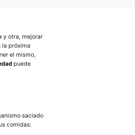
 y otra, mejorar
 la próxima
ener el mismo,
iedad
puede
rganismo saciado
tus comidas: