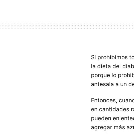
Si prohibimos to
la dieta del dia
porque lo prohi
antesala a un d
Entonces, cuand
en cantidades r
pueden enlentec
agregar más azú