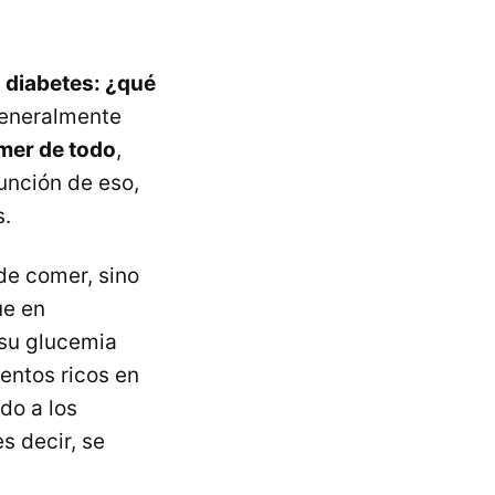
o diabetes: ¿qué
generalmente
mer de todo
,
unción de eso,
s.
de comer, sino
ue en
su glucemia
entos ricos en
do a los
s decir, se