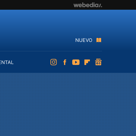
NUEVO
ENTAL
Instagram
Facebook
Youtube
Flipboard
googlenews