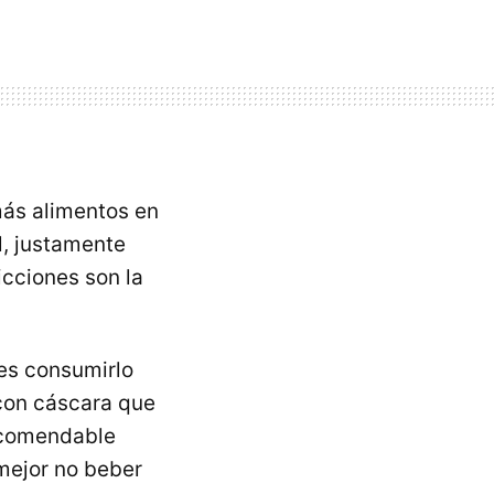
emás alimentos en
l, justamente
icciones son la
 es consumirlo
 con cáscara que
ecomendable
mejor no beber