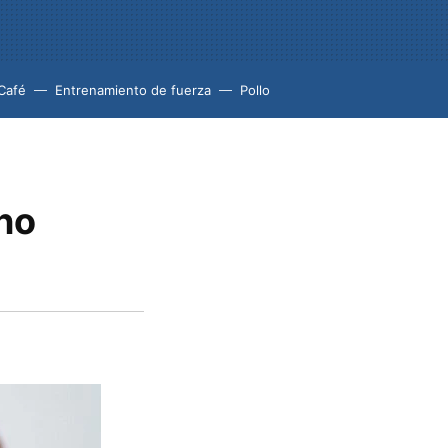
Café
Entrenamiento de fuerza
Pollo
 no