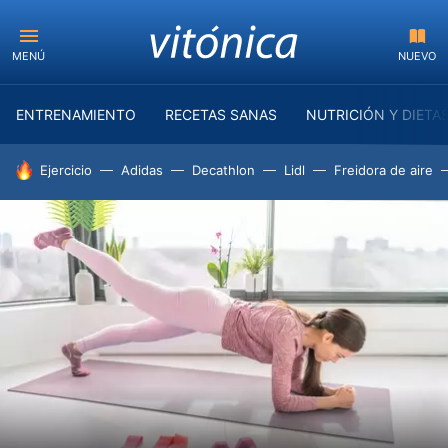
MENÚ
NUEVO
ENTRENAMIENTO
RECETAS SANAS
NUTRICIÓN Y DIETA
HOY SE HABLA DE
Ejercicio
Adidas
Decathlon
Lidl
Freidora de aire