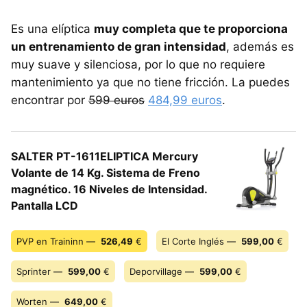
Es una elíptica
muy completa que te proporciona
un entrenamiento de gran intensidad
, además es
muy suave y silenciosa, por lo que no requiere
mantenimiento ya que no tiene fricción. La puedes
encontrar por
599 euros
484,99 euros
.
SALTER PT-1611ELIPTICA Mercury
Volante de 14 Kg. Sistema de Freno
magnético. 16 Niveles de Intensidad.
Pantalla LCD
PVP en Traininn —
526,49
€
El Corte Inglés —
599,00
€
Sprinter —
599,00
€
Deporvillage —
599,00
€
Worten —
649,00
€