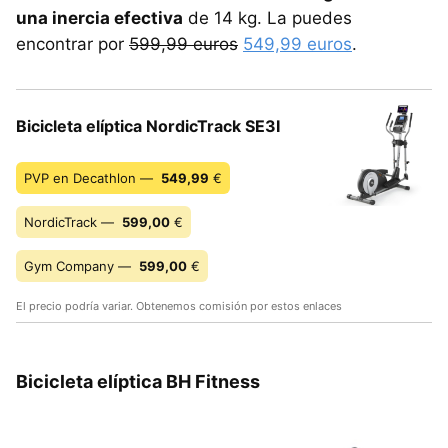
una inercia efectiva
de 14 kg. La puedes
encontrar por
599,99 euros
549,99 euros
.
Bicicleta elíptica NordicTrack SE3I
PVP en Decathlon —
549,99
€
NordicTrack —
599,00
€
Gym Company —
599,00
€
El precio podría variar. Obtenemos comisión por estos enlaces
Bicicleta elíptica BH Fitness