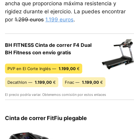
ancha que proporciona máxima resistencia y
rigidez durante el ejercicio. La puedes encontrar
por
1.299 euros
1.199 euros
.
BH FITNESS Cinta de correr F4 Dual
BH Fitness con envío gratis
PVP en El Corte Inglés —
1.199,00
€
Decathlon —
1.199,00
€
Fnac —
1.199,00
€
El precio podría variar. Obtenemos comisión por estos enlaces
Cinta de correr FitFiu plegable