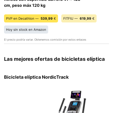
cm, peso máx 120 kg
PVP en Decathlon —
539,99
€
FITFIU —
619,99
€
Hoy sin stock en Amazon
El precio podría variar. Obtenemos comisión por estos enlaces
Las mejores ofertas de bicicletas elíptica
Bicicleta elíptica NordicTrack