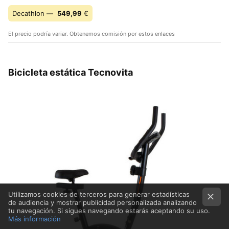
Decathlon —
549,99
€
El precio podría variar. Obtenemos comisión por estos enlaces
Bicicleta estática Tecnovita
Utilizamos cookies de terceros para generar estadísticas
de audiencia y mostrar publicidad personalizada analizando
tu navegación. Si sigues navegando estarás aceptando su uso.
Más información