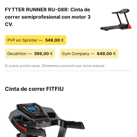
FYTTER RUNNER RU-08R: Cinta de
correr semiprofesional con motor 3
CV.
PVP en Sprinter —
549,00
€
Decathlon —
599,00
€
Gym Company —
649,00
€
El precio podría variar. Obtenemos comisión por estos enlaces
Cinta de correr FITFIU