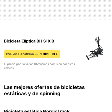
Bicicleta Elíptica BH S1XiB
PVP en Decathlon —
1.009,00
€
El precio podría variar. Obtenemos comisión por estos
enlaces
Las mejores ofertas de bicicletas
estáticas y de spinning
Bicicleta estática NordicTrack