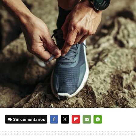
Sin comentarios
FACEBOOK
TWITTER
FLIPBOARD
E-
WHATSAPP