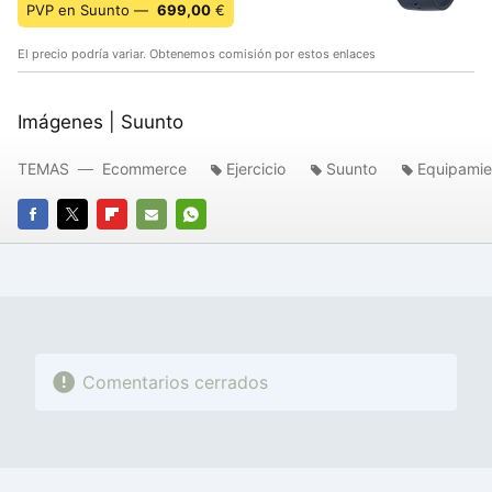
PVP en Suunto —
699,00
€
El precio podría variar. Obtenemos comisión por estos enlaces
Imágenes | Suunto
TEMAS
Ecommerce
Ejercicio
Suunto
Equipamie
FACEBOOK
TWITTER
FLIPBOARD
E-
WHATSAPP
MAIL
Comentarios cerrados