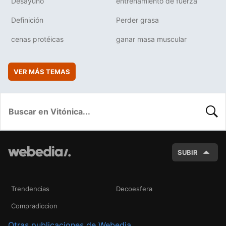
Desayuno
entrenamiento de fuerza
Definición
Perder grasa
cenas protéicas
ganar masa muscular
VER MÁS TEMAS
BUSC
SUBIR
Trendencias
Decoesfera
Compradiccion
Otras publicaciones de Webedia