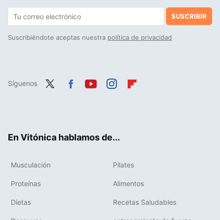
SUSCRIBIR
Suscribiéndote aceptas nuestra
política de privacidad
Síguenos
Twit
Fac
You
Inst
Flip
ter
ebo
tub
agr
boa
ok
e
am
rd
En Vitónica hablamos de...
Musculación
Pilates
Proteínas
Alimentos
Dietas
Recetas Saludables