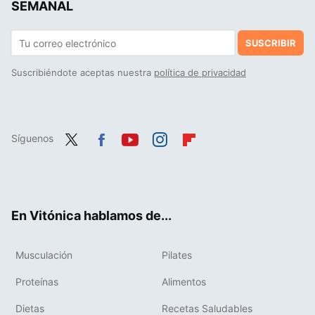
SEMANAL
SUSCRIBIR
Suscribiéndote aceptas nuestra
política de privacidad
Síguenos
Twit
Fac
You
Inst
Flip
ter
ebo
tub
agr
boa
ok
e
am
rd
En Vitónica hablamos de...
Musculación
Pilates
Proteínas
Alimentos
Dietas
Recetas Saludables