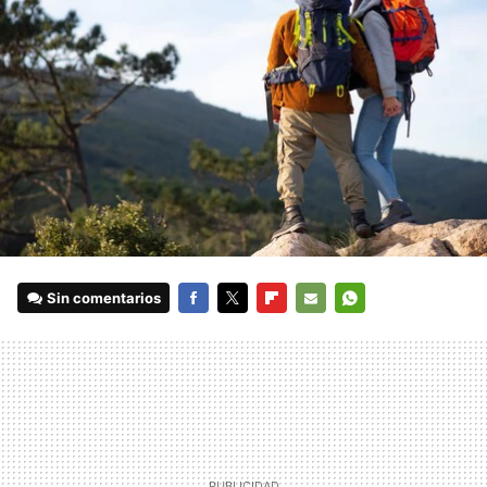
Sin comentarios
FACEBOOK
TWITTER
FLIPBOARD
E-
WHATSAPP
MAIL