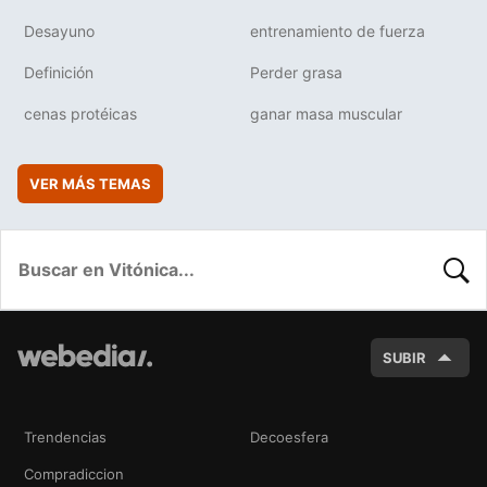
Desayuno
entrenamiento de fuerza
Definición
Perder grasa
cenas protéicas
ganar masa muscular
VER MÁS TEMAS
BUSC
SUBIR
Trendencias
Decoesfera
Compradiccion