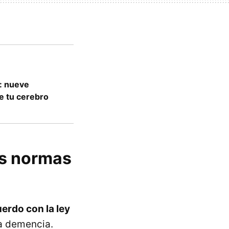
: nueve
re tu cerebro
as normas
erdo con la ley
a demencia.