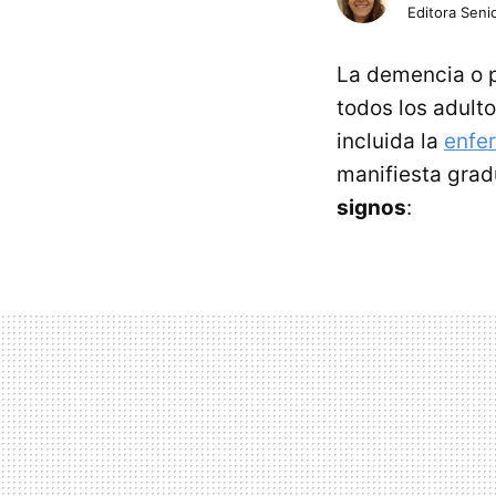
Editora Senio
La demencia o 
todos los adult
incluida la
enfe
manifiesta gra
signos
: