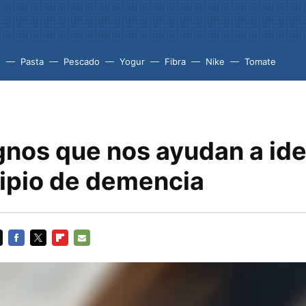
e
Pasta
Pescado
Yogur
Fibra
Nike
Tomate
gnos que nos ayudan a ide
cipio de demencia
FACEBOOK
TWITTER
FLIPBOARD
E-
MAIL