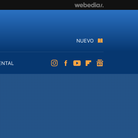
NUEVO
ENTAL
Instagram
Facebook
Youtube
Flipboard
googlenews