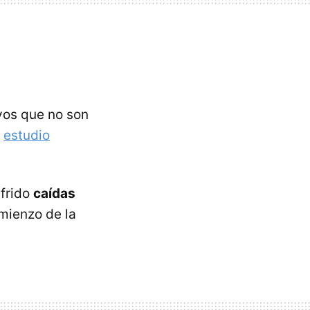
vos que no son
n
estudio
ufrido
caídas
omienzo de la