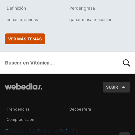
Definición
Perder grasa
cenas protéicas
ganar masa muscular
VER MÁS TEMAS
BUSC
SUBIR
Trendencias
Decoesfera
Compradiccion
Otras publicaciones de Webedia