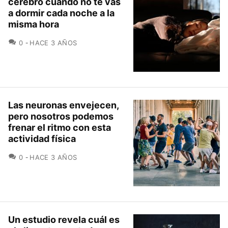
cerebro cuando no te vas
a dormir cada noche a la
misma hora
COMENTARIOS
0
HACE 3 AÑOS
Las neuronas envejecen,
pero nosotros podemos
frenar el ritmo con esta
actividad física
COMENTARIOS
0
HACE 3 AÑOS
Un estudio revela cuál es