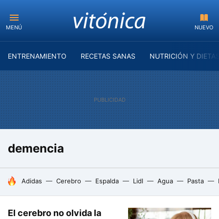
MENÚ
NUEVO
ENTRENAMIENTO
RECETAS SANAS
NUTRICIÓN Y DIETA
demencia
HOY SE HABLA DE
Adidas
Cerebro
Espalda
Lidl
Agua
Pasta
El cerebro no olvida la