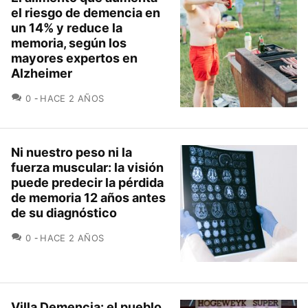
el riesgo de demencia en
un 14% y reduce la
memoria, según los
mayores expertos en
Alzheimer
COMENTARIOS
0
HACE 2 AÑOS
Ni nuestro peso ni la
fuerza muscular: la visión
puede predecir la pérdida
de memoria 12 años antes
de su diagnóstico
COMENTARIOS
0
HACE 2 AÑOS
Villa Demencia: el pueblo