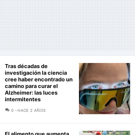
Tras décadas de
investigación la ciencia
cree haber encontrado un
camino para curar el
Alzheimer: las luces
intermitentes
COMENTARIOS
0
HACE 2 AÑOS
El alimento que aumenta