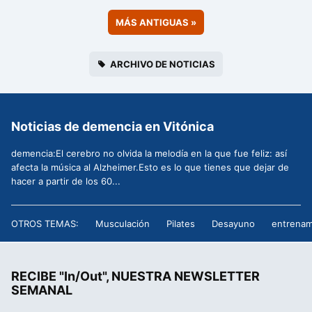
MÁS ANTIGUAS
»
ARCHIVO DE NOTICIAS
Noticias de demencia en Vitónica
demencia:El cerebro no olvida la melodía en la que fue feliz: así
afecta la música al Alzheimer.Esto es lo que tienes que dejar de
hacer a partir de los 60...
OTROS TEMAS:
Musculación
Pilates
Desayuno
entrenam
RECIBE "In/Out", NUESTRA NEWSLETTER
SEMANAL