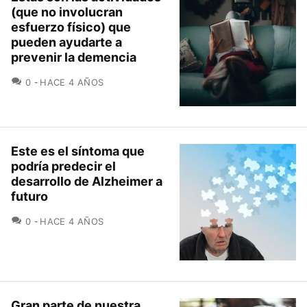
(que no involucran
esfuerzo físico) que
pueden ayudarte a
prevenir la demencia
COMENTARIOS
0
HACE 4 AÑOS
Este es el síntoma que
podría predecir el
desarrollo de Alzheimer a
futuro
COMENTARIOS
0
HACE 4 AÑOS
Gran parte de nuestra