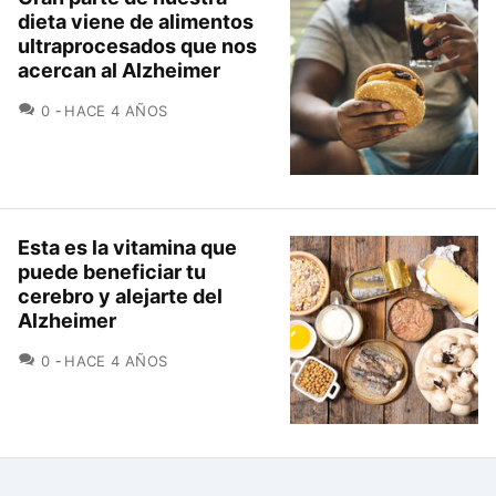
dieta viene de alimentos
ultraprocesados que nos
acercan al Alzheimer
COMENTARIOS
0
HACE 4 AÑOS
Esta es la vitamina que
puede beneficiar tu
cerebro y alejarte del
Alzheimer
COMENTARIOS
0
HACE 4 AÑOS