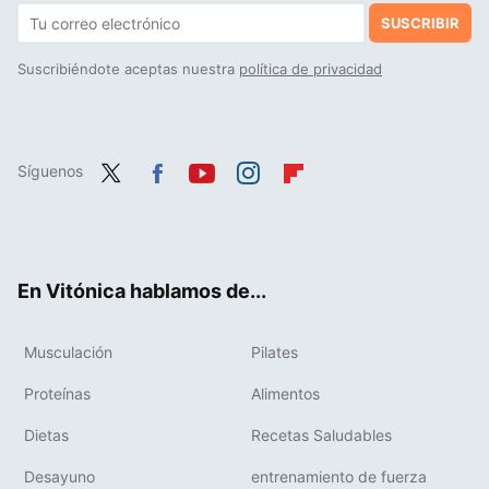
SUSCRIBIR
Suscribiéndote aceptas nuestra
política de privacidad
Síguenos
Twit
Fac
You
Inst
Flip
ter
ebo
tub
agr
boa
ok
e
am
rd
En Vitónica hablamos de...
Musculación
Pilates
Proteínas
Alimentos
Dietas
Recetas Saludables
Desayuno
entrenamiento de fuerza