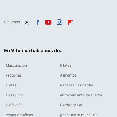
Síguenos
Twit
Fac
You
Inst
Flip
ter
ebo
tub
agr
boa
ok
e
am
rd
En Vitónica hablamos de...
Musculación
Pilates
Proteínas
Alimentos
Dietas
Recetas Saludables
Desayuno
entrenamiento de fuerza
Definición
Perder grasa
cenas protéicas
ganar masa muscular