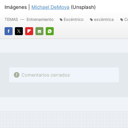
Imágenes |
Michael DeMoya
(Unsplash)
TEMAS
Entrenamiento
Excéntrico
excéntrica
C
FACEBOOK
TWITTER
FLIPBOARD
E-
WHATSAPP
MAIL
Comentarios cerrados