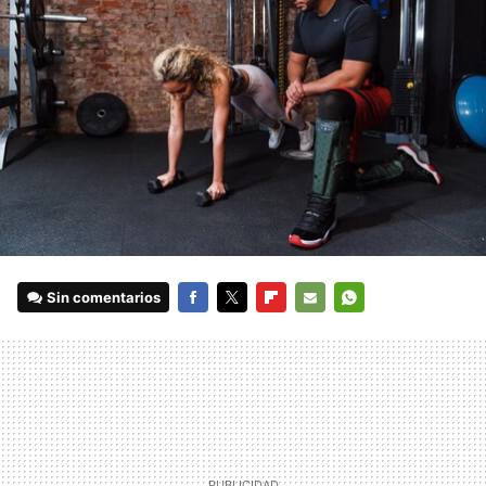
Sin comentarios
FACEBOOK
TWITTER
FLIPBOARD
E-
WHATSAPP
MAIL