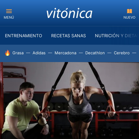
MENÚ
NUEVO
ENTRENAMIENTO
RECETAS SANAS
NUTRICIÓN Y DIETA
HOY SE HABLA DE
Grasa
Adidas
Mercadona
Decathlon
Cerebro