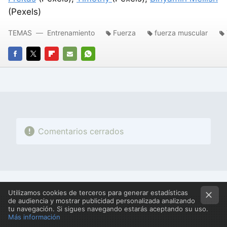
(Pexels)
TEMAS
Entrenamiento
Fuerza
fuerza muscular
FACEBOOK
TWITTER
FLIPBOARD
E-
WHATSAPP
MAIL
Comentarios cerrados
Utilizamos cookies de terceros para generar estadísticas
de audiencia y mostrar publicidad personalizada analizando
tu navegación. Si sigues navegando estarás aceptando su uso.
Más información