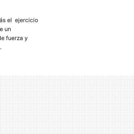
s el ejercicio
de un
e fuerza y
.