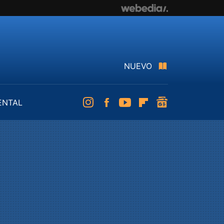
NUEVO
ENTAL
Instagram
Facebook
Youtube
Flipboard
googlenews