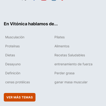
Twit
Fac
You
Inst
Flip
ter
ebo
tub
agr
boa
ok
e
am
rd
En Vitónica hablamos de...
Musculación
Pilates
Proteínas
Alimentos
Dietas
Recetas Saludables
Desayuno
entrenamiento de fuerza
Definición
Perder grasa
cenas protéicas
ganar masa muscular
VER MÁS TEMAS