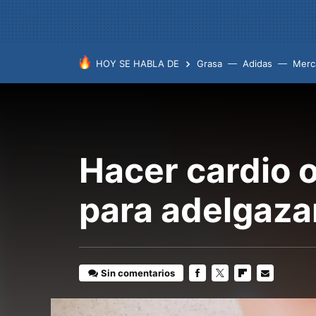
HOY SE HABLA DE
Grasa
Adidas
Merc
Hacer cardio o
para adelgaza
Sin comentarios
FACEBOOK
TWITTER
FLIPBOARD
E-
MAIL