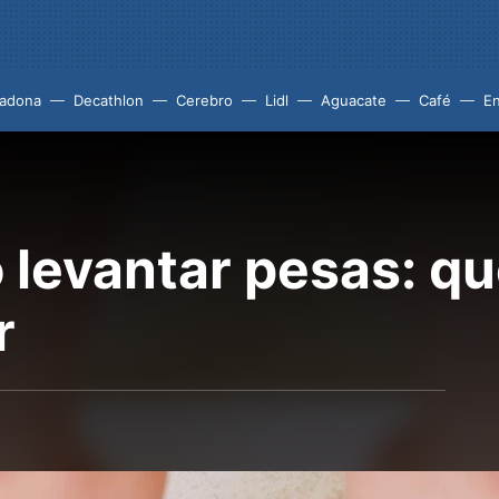
adona
Decathlon
Cerebro
Lidl
Aguacate
Café
En
 levantar pesas: q
r