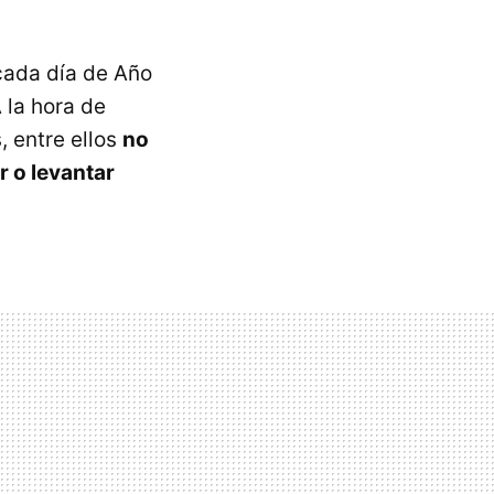
cada día de Año
 la hora de
 entre ellos
no
r o levantar