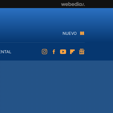
NUEVO
ENTAL
Instagram
Facebook
Youtube
Flipboard
googlenews