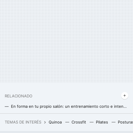
RELACIONADO
En forma en tu propio salón: un entrenamiento corto e intenso tipo Tabata de 4 minutos
Si quieres entrenar tus cuádriceps en casa, prueba con este ejercicio sin necesidad de material
TEMAS DE INTERÉS
Quinoa
Crossfit
Pilates
Postura
Habrá Xbox portátil este año según Windows Central. Es la validación absoluta de la revolución de la Steam Deck