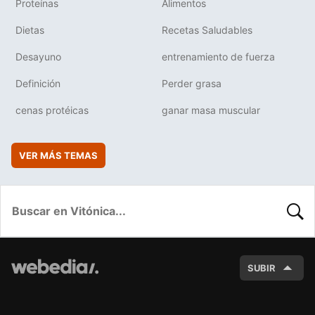
Proteínas
Alimentos
Dietas
Recetas Saludables
Desayuno
entrenamiento de fuerza
Definición
Perder grasa
cenas protéicas
ganar masa muscular
VER MÁS TEMAS
BUSC
SUBIR