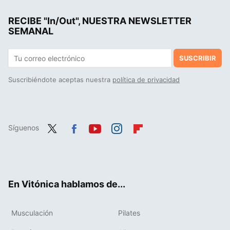
RECIBE "In/Out", NUESTRA NEWSLETTER
SEMANAL
SUSCRIBIR
Suscribiéndote aceptas nuestra
política de privacidad
Síguenos
Twit
Fac
You
Inst
Flip
ter
ebo
tub
agr
boa
ok
e
am
rd
En Vitónica hablamos de...
Musculación
Pilates