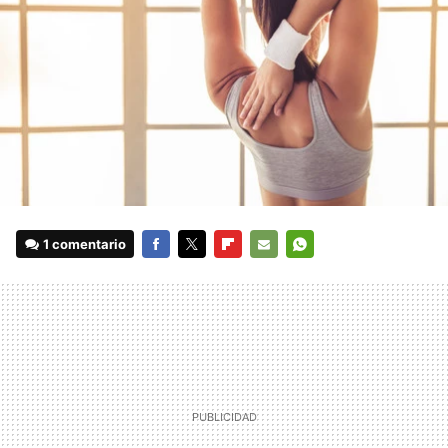
1 comentario
FACEBOOK
TWITTER
FLIPBOARD
E-
WHATSAPP
MAIL