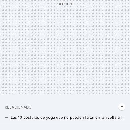
RELACIONADO
Las 10 posturas de yoga que no pueden faltar en la vuelta a la calma después de correr para mantener los músculos flexibles y alejar las lesiones
Empieza a entrenar en septiembre en casa con estos ejercicios sin material ni máquinas