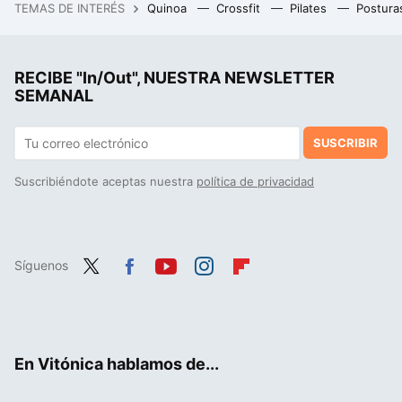
TEMAS DE INTERÉS
Quinoa
Crossfit
Pilates
Postura
La debacle demográfica en Europa, expuesta en este mapa con un invitado engañoso: Mónaco
RECIBE "In/Out", NUESTRA NEWSLETTER
SEMANAL
SUSCRIBIR
Suscribiéndote aceptas nuestra
política de privacidad
Síguenos
Twit
Fac
You
Inst
Flip
ter
ebo
tub
agr
boa
ok
e
am
rd
En Vitónica hablamos de...