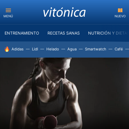
MENÚ
NUEVO
ENTRENAMIENTO
RECETAS SANAS
NUTRICIÓN Y DIETA
HOY SE HABLA DE
Adidas
Lidl
Helado
Agua
Smartwatch
Café