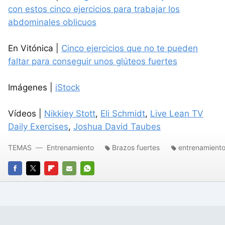
con estos cinco ejercicios para trabajar los
abdominales oblicuos
En Vitónica |
Cinco ejercicios que no te pueden
faltar para conseguir unos glúteos fuertes
Imágenes |
iStock
Vídeos |
Nikkiey Stott
,
Eli Schmidt
,
Live Lean TV
Daily Exercises
,
Joshua David Taubes
TEMAS
Entrenamiento
Brazos fuertes
entrenamiento
FACEBOOK
TWITTER
FLIPBOARD
E-
WHATSAPP
MAIL