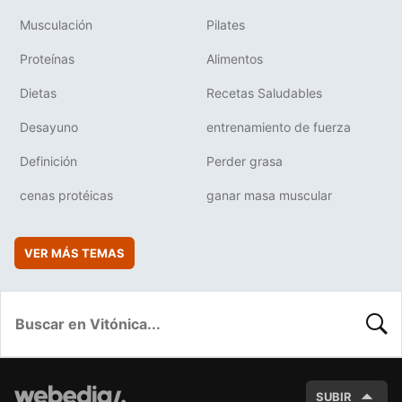
Musculación
Pilates
Proteínas
Alimentos
Dietas
Recetas Saludables
Desayuno
entrenamiento de fuerza
Definición
Perder grasa
cenas protéicas
ganar masa muscular
VER MÁS TEMAS
BUSC
SUBIR