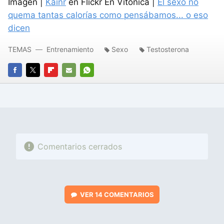
Imagen |
Kainr
en Flickr En Vitónica |
El sexo no
quema tantas calorías como pensábamos... o eso
dicen
TEMAS
Entrenamiento
Sexo
Testosterona
FACEBOOK
TWITTER
FLIPBOARD
E-
WHATSAPP
MAIL
Comentarios cerrados
VER
14 COMENTARIOS