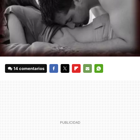
14 comentarios
FACEBOOK
TWITTER
FLIPBOARD
E-
WHATSAPP
MAIL