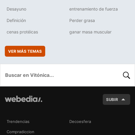
Desayuno
entrenamiento de fuerza
Definición
Perder grasa
cenas protéicas
ganar masa muscular
VER MÁS TEMAS
BUSC
SUBIR
Trendencias
Decoesfera
Compradiccion