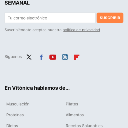
SEMANAL
SUSCRIBIR
Suscribiéndote aceptas nuestra
política de privacidad
Síguenos
Twit
Fac
You
Inst
Flip
ter
ebo
tub
agr
boa
ok
e
am
rd
En Vitónica hablamos de...
Musculación
Pilates
Proteínas
Alimentos
Dietas
Recetas Saludables