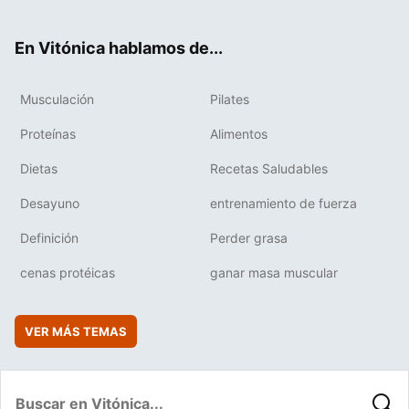
ter
ebo
tub
agr
boa
ok
e
am
rd
En Vitónica hablamos de...
Musculación
Pilates
Proteínas
Alimentos
Dietas
Recetas Saludables
Desayuno
entrenamiento de fuerza
Definición
Perder grasa
cenas protéicas
ganar masa muscular
VER MÁS TEMAS