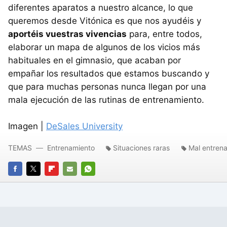
diferentes aparatos a nuestro alcance, lo que
queremos desde Vitónica es que nos ayudéis y
aportéis vuestras vivencias
para, entre todos,
elaborar un mapa de algunos de los vicios más
habituales en el gimnasio, que acaban por
empañar los resultados que estamos buscando y
que para muchas personas nunca llegan por una
mala ejecución de las rutinas de entrenamiento.
Imagen |
DeSales University
TEMAS
Entrenamiento
Situaciones raras
Mal entren
FACEBOOK
TWITTER
FLIPBOARD
E-
WHATSAPP
MAIL