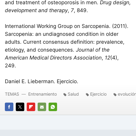
and treatment of osteoporosis in men.
Drug design,
development and therapy
,
7
, 849.
International Working Group on Sarcopenia. (2011).
Sarcopenia: an undiagnosed condition in older
adults. Current consensus definition: prevalence,
etiology, and consequences.
Journal of the
American Medical Directors Association
,
12
(4),
249.
Daniel E. Lieberman. Ejercicio.
TEMAS
Entrenamiento
Salud
Ejercicio
evolució
FACEBOOK
TWITTER
FLIPBOARD
E-
WHATSAPP
MAIL