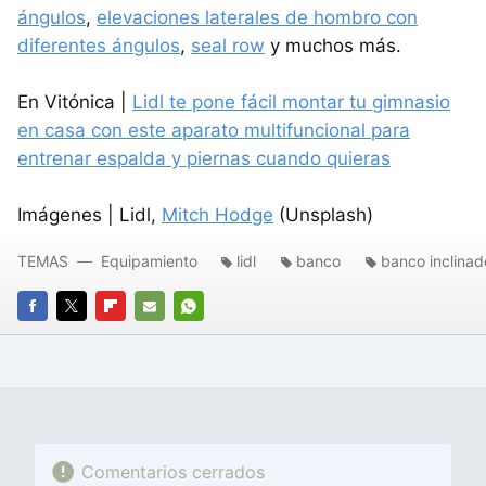
ángulos
,
elevaciones laterales de hombro con
diferentes ángulos
,
seal row
y muchos más.
En Vitónica |
Lidl te pone fácil montar tu gimnasio
en casa con este aparato multifuncional para
entrenar espalda y piernas cuando quieras
Imágenes | Lidl,
Mitch Hodge
(Unsplash)
TEMAS
Equipamiento
lidl
banco
banco inclinad
FACEBOOK
TWITTER
FLIPBOARD
E-
WHATSAPP
MAIL
Comentarios cerrados