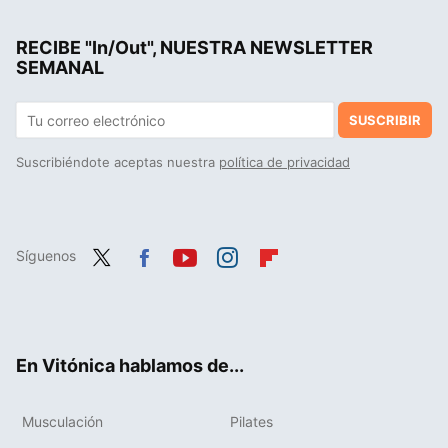
Decathlon tiene a mitad de precio la chaqueta impermeable ideal para realizar senderismo sin que el clima te detenga
RECIBE "In/Out", NUESTRA NEWSLETTER
Puma Court Classy: las 'sneakers' que podrían destronar a Adidas en los looks de oficina
SEMANAL
SUSCRIBIR
Suscribiéndote aceptas nuestra
política de privacidad
Síguenos
Twit
Fac
You
Inst
Flip
ter
ebo
tub
agr
boa
ok
e
am
rd
En Vitónica hablamos de...
Musculación
Pilates