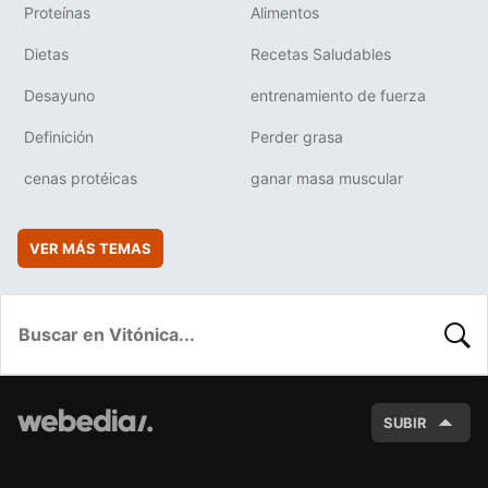
Proteínas
Alimentos
Dietas
Recetas Saludables
Desayuno
entrenamiento de fuerza
Definición
Perder grasa
cenas protéicas
ganar masa muscular
VER MÁS TEMAS
BUSC
SUBIR