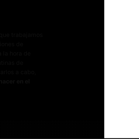
 que trabajamos
siones de
a la hora de
utinas de
arlos a cabo,
hacer en el