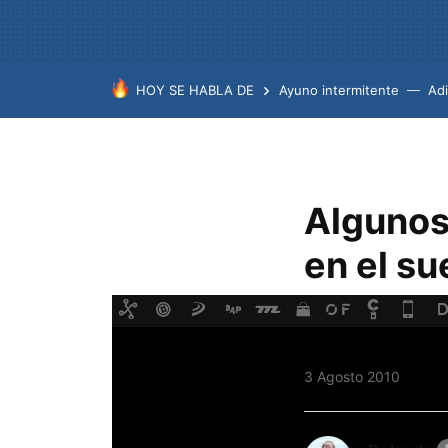
HOY SE HABLA DE
Ayuno intermitente
Ad
Algunos 
en el su
FACEBOOK
TWITTER
FLIPBOARD
E-
MAIL
3 Agosto 2010