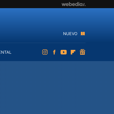
NUEVO
ENTAL
Instagram
Facebook
Youtube
Flipboard
googlenews