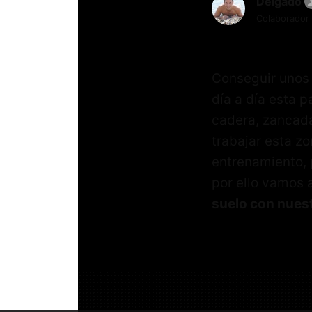
Delgado
Colaborador
Conseguir unos 
día a día esta p
cadera, zancadas
trabajar esta zo
entrenamiento, 
por ello vamos 
suelo con nuest