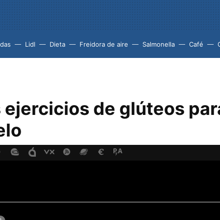
idas
Lidl
Dieta
Freidora de aire
Salmonella
Café
ejercicios de glúteos par
elo