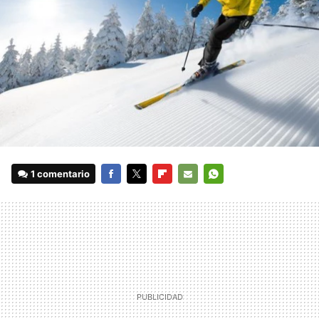
1 comentario
FACEBOOK
TWITTER
FLIPBOARD
E-
WHATSAPP
MAIL