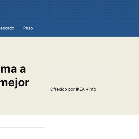
Pescado
Peso
ima a
 mejor
Ofrecido por IKEA
+info