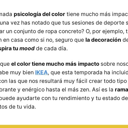
lamada
psicología del color
tiene mucho más impact
una vez has notado que tus sesiones de deporte 
var un conjunto de ropa concreto? O, por ejemplo, t
n en casa como si no, seguro que
la decoración
de
spira tu
mood
de cada día.
e que
el color tiene mucho más
impacto
sobre noso
sabe muy bien
IKEA
, que esta temporada ha inclu
con las que nos resultará muy fácil crear todo tip
brante y enérgico hasta el más zen. Así es la
rama
puede ayudarte con tu rendimiento y tu estado d
os de tu vida.