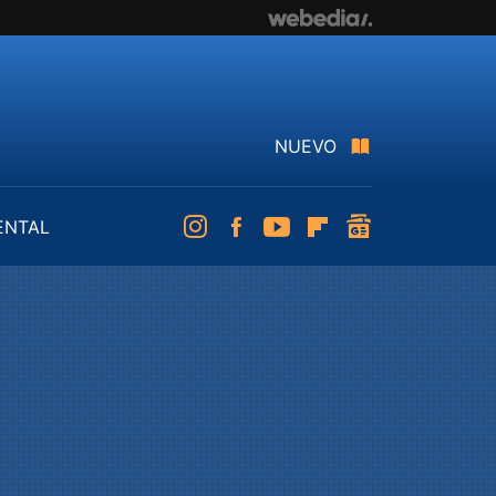
NUEVO
ENTAL
Instagram
Facebook
Youtube
Flipboard
googlenews