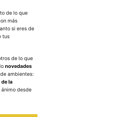
o de lo que
son más
anto si eres de
 tus
tros de lo que
ido
novedades
o de ambientes:
 de la
e ánimo desde