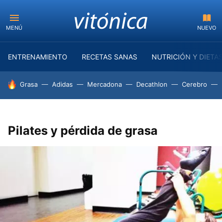
MENÚ
NUEVO
ENTRENAMIENTO
RECETAS SANAS
NUTRICIÓN Y DIETA
HOY SE HABLA DE
Grasa
Adidas
Mercadona
Decathlon
Cerebro
Pilates y pérdida de grasa