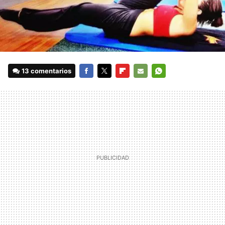
13 comentarios
FACEBOOK
TWITTER
FLIPBOARD
E-
WHATSAPP
MAIL