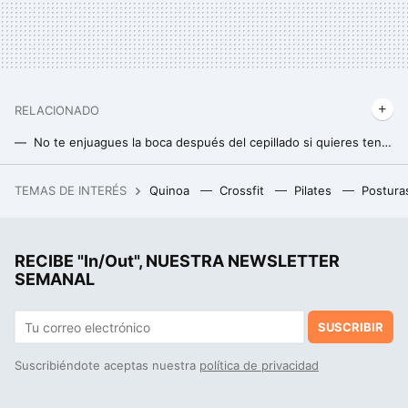
RELACIONADO
No te enjuagues la boca después del cepillado si quieres tener un esmalte más fuerte. La explicación de los expertos
Científicos descubren los nutrientes clave que están relacionados con un envejecimiento cerebral más lento
TEMAS DE INTERÉS
Quinoa
Crossfit
Pilates
Postura
El código QR se expande, ahora se podrá pagar con billeteras virtuales de Argentina en el exterior
¿Ducharse por la mañana o por la noche?: la ciencia revela qué es mejor
RECIBE "In/Out", NUESTRA NEWSLETTER
Así influye el magnesio en tu presión arterial
SEMANAL
SUSCRIBIR
Suscribiéndote aceptas nuestra
política de privacidad