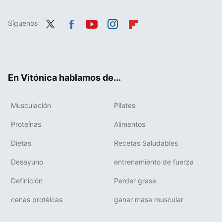
Síguenos
Twit
Fac
You
Inst
Flip
ter
ebo
tub
agr
boa
ok
e
am
rd
En Vitónica hablamos de...
Musculación
Pilates
Proteínas
Alimentos
Dietas
Recetas Saludables
Desayuno
entrenamiento de fuerza
Definición
Perder grasa
cenas protéicas
ganar masa muscular