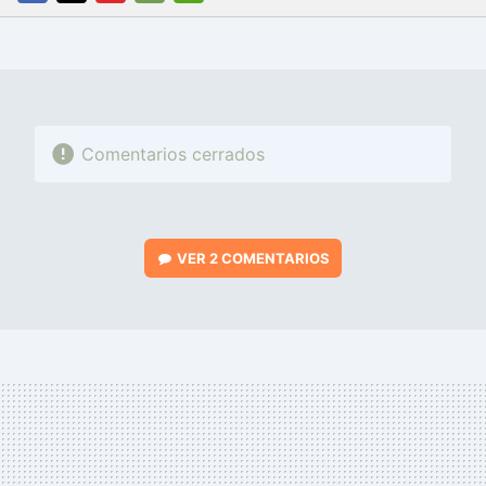
FACEBOOK
TWITTER
FLIPBOARD
E-
WHATSAPP
MAIL
Comentarios cerrados
VER
2 COMENTARIOS