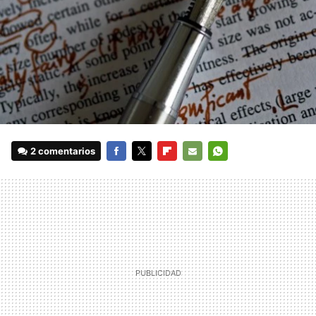
2 comentarios
FACEBOOK
TWITTER
FLIPBOARD
E-
WHATSAPP
MAIL