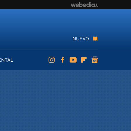
NUEVO
ENTAL
Instagram
Facebook
Youtube
Flipboard
googlenews