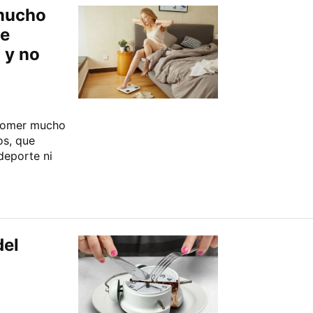
mucho
de
 y no
 comer mucho
s, que
deporte ni
del