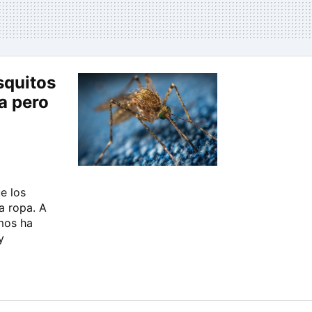
squitos
pa pero
e los
a ropa. A
amos ha
y