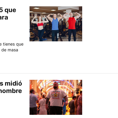
5 que
ara
e tienes que
o de masa
s midió
l hombre