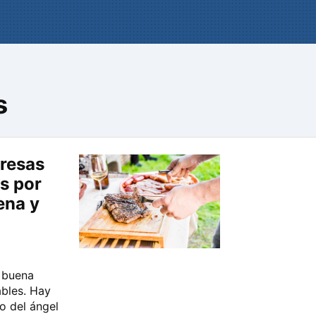
s
resas
s por
ena y
 buena
bles. Hay
o del ángel