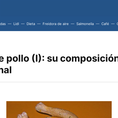
idas
Lidl
Dieta
Freidora de aire
Salmonella
Café
 pollo (I): su composició
nal