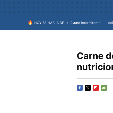
HOY SE HABLA DE
Ayuno intermitente
Ad
Carne de
nutricio
FACEBOOK
TWITTER
FLIPBOARD
E-
MAIL