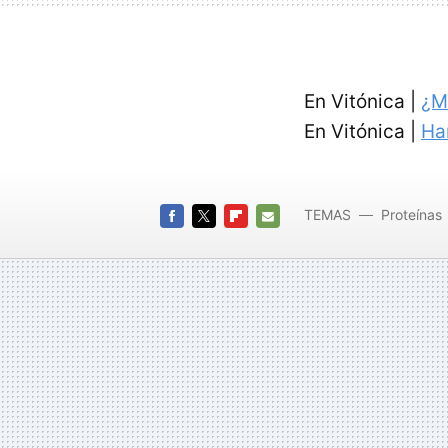
En Vitónica |
¿M
En Vitónica |
Ha
TEMAS
Proteínas
FACEBOOK
TWITTER
FLIPBOARD
E-
MAIL