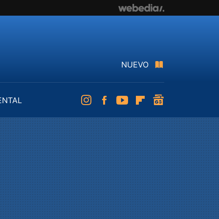
NUEVO
ENTAL
Instagram
Facebook
Youtube
Flipboard
googlenews