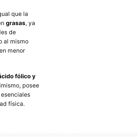
gual que la
 en
grasas
, ya
les de
ro al mismo
 en menor
ácido fólico y
Asimismo, posee
 esenciales
ad física.