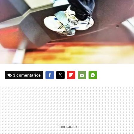
3 comentarios
FACEBOOK
TWITTER
FLIPBOARD
E-
WHATSAPP
MAIL