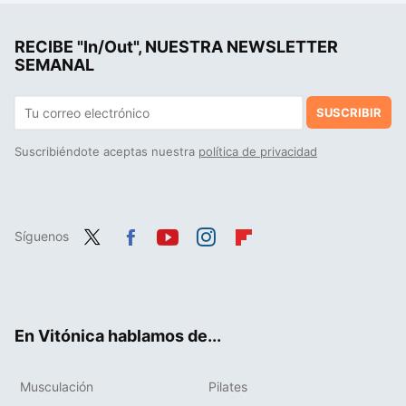
Los cuatro grandes errores que mucha gente comete al correr en cinta, según los expertos en medicina deportiva
RECIBE "In/Out", NUESTRA NEWSLETTER
SEMANAL
SUSCRIBIR
Suscribiéndote aceptas nuestra
política de privacidad
Síguenos
Twit
Fac
You
Inst
Flip
ter
ebo
tub
agr
boa
ok
e
am
rd
En Vitónica hablamos de...
Musculación
Pilates