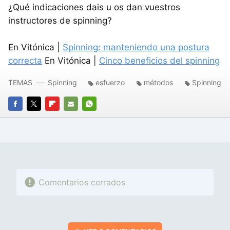
¿Qué indicaciones dais u os dan vuestros
instructores de spinning?
En Vitónica |
Spinning: manteniendo una postura
correcta
En Vitónica |
Cinco beneficios del spinning
TEMAS
Spinning
esfuerzo
métodos
Spinning
FACEBOOK
TWITTER
FLIPBOARD
E-
WHATSAPP
MAIL
Comentarios cerrados