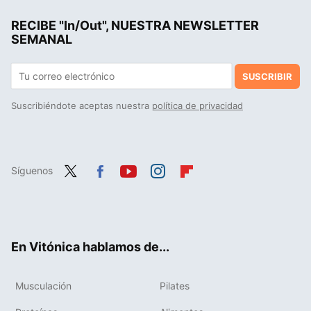
RECIBE "In/Out", NUESTRA NEWSLETTER
SEMANAL
SUSCRIBIR
Suscribiéndote aceptas nuestra
política de privacidad
Síguenos
Twit
Fac
You
Inst
Flip
ter
ebo
tub
agr
boa
ok
e
am
rd
En Vitónica hablamos de...
Musculación
Pilates