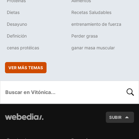
Proteínas
Alimentos
Dietas
Recetas Saludables
Desayuno
entrenamiento de fuerza
Definición
Perder grasa
cenas protéicas
ganar masa muscular
VER MÁS TEMAS
BUSC
SUBIR