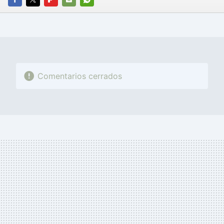
FACEBOOK
TWITTER
FLIPBOARD
E-
WHATSAPP
MAIL
Comentarios cerrados