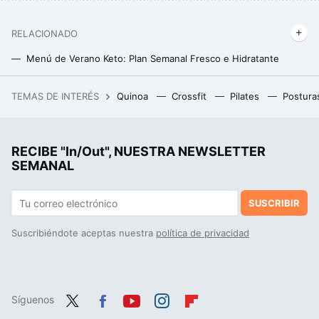
RELACIONADO
Menú de Verano Keto: Plan Semanal Fresco e Hidratante
Menú de Invierno Keto: Recetas Saludables con Ingredientes de Temporada
TEMAS DE INTERÉS
Quinoa
Crossfit
Pilates
Postura
Muerte a la girlboss: cómo nos cansamos de las mujeres exitosas y por qué el nuevo objetivo feminista es tirarse en el sofá a ver series
La cena rica en proteínas que puedes preparar en minutos: solo vas a necesitar una berenjena y estos dos ingredientes
RECIBE "In/Out", NUESTRA NEWSLETTER
Colágeno para deportistas: ¿milagro para el rendimiento y las articulaciones o una simple moda?
SEMANAL
SUSCRIBIR
Suscribiéndote aceptas nuestra
política de privacidad
Síguenos