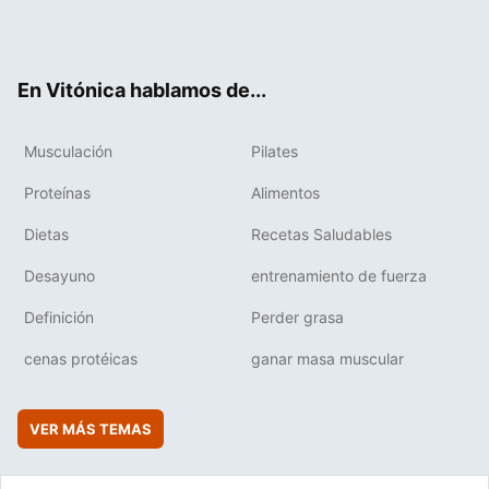
Twit
Fac
You
Inst
Flip
ter
ebo
tub
agr
boa
ok
e
am
rd
En Vitónica hablamos de...
Musculación
Pilates
Proteínas
Alimentos
Dietas
Recetas Saludables
Desayuno
entrenamiento de fuerza
Definición
Perder grasa
cenas protéicas
ganar masa muscular
VER MÁS TEMAS