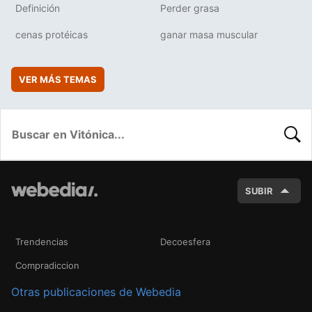
Definición
Perder grasa
cenas protéicas
ganar masa muscular
VER MÁS TEMAS
BUSC
SUBIR
Trendencias
Decoesfera
Compradiccion
Otras publicaciones de Webedia