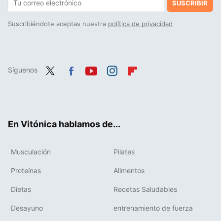
SUSCRIBIR
Suscribiéndote aceptas nuestra
política de privacidad
Síguenos
Twit
Fac
You
Inst
Flip
ter
ebo
tub
agr
boa
ok
e
am
rd
En Vitónica hablamos de...
Musculación
Pilates
Proteínas
Alimentos
Dietas
Recetas Saludables
Desayuno
entrenamiento de fuerza