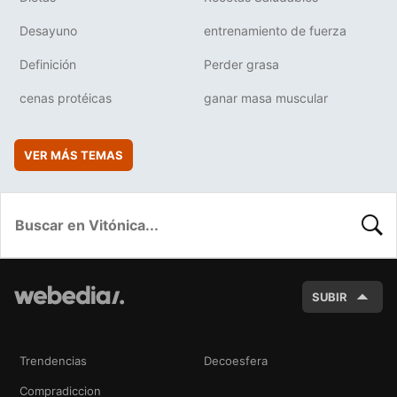
Desayuno
entrenamiento de fuerza
Definición
Perder grasa
cenas protéicas
ganar masa muscular
VER MÁS TEMAS
BUSC
SUBIR
Trendencias
Decoesfera
Compradiccion