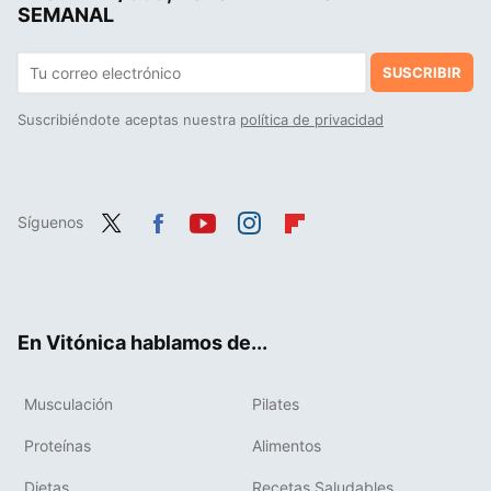
SEMANAL
SUSCRIBIR
Suscribiéndote aceptas nuestra
política de privacidad
Síguenos
Twit
Fac
You
Inst
Flip
ter
ebo
tub
agr
boa
ok
e
am
rd
En Vitónica hablamos de...
Musculación
Pilates
Proteínas
Alimentos
Dietas
Recetas Saludables