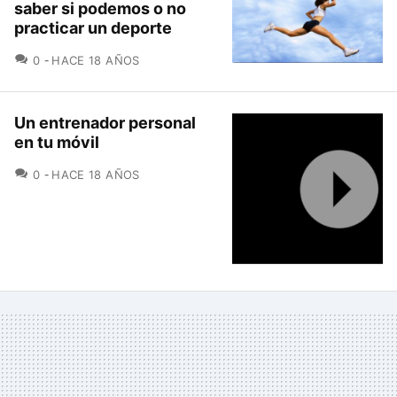
saber si podemos o no
practicar un deporte
COMENTARIOS
0
HACE 18 AÑOS
Un entrenador personal
en tu móvil
COMENTARIOS
0
HACE 18 AÑOS