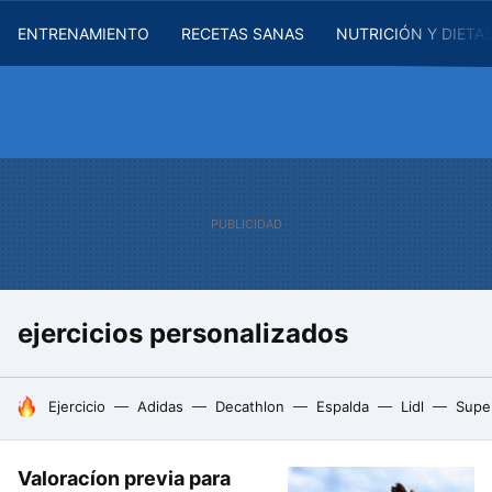
ENTRENAMIENTO
RECETAS SANAS
NUTRICIÓN Y DIETA
ejercicios personalizados
HOY SE HABLA DE
Ejercicio
Adidas
Decathlon
Espalda
Lidl
Supe
Valoracíon previa para