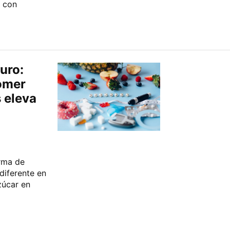
 con
uro:
comer
s eleva
orma de
diferente en
zúcar en