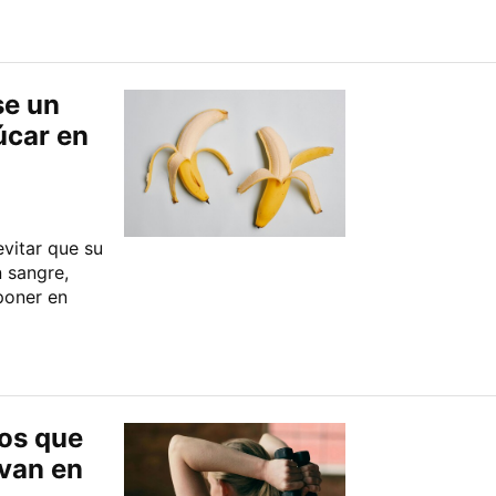
se un
úcar en
evitar que su
 sangre,
poner en
cos que
evan en