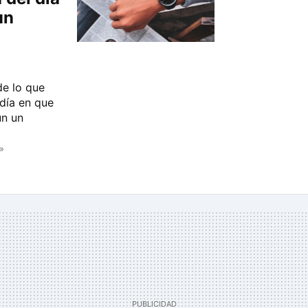
un
de lo que
día en que
ún un
»