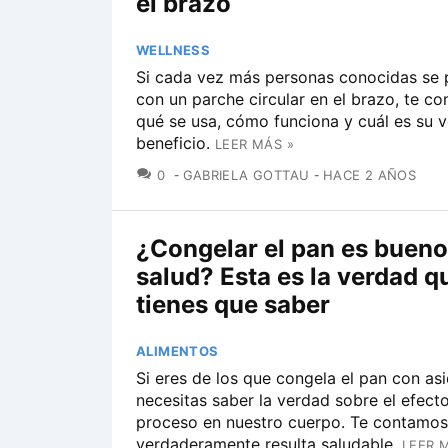
el brazo
WELLNESS
Si cada vez más personas conocidas se 
con un parche circular en el brazo, te c
qué se usa, cómo funciona y cuál es su 
beneficio.
LEER MÁS »
COMENTARIOS
0
GABRIELA GOTTAU
HACE 2 AÑOS
¿Congelar el pan es bueno
salud? Esta es la verdad q
tienes que saber
ALIMENTOS
Si eres de los que congela el pan con as
necesitas saber la verdad sobre el efect
proceso en nuestro cuerpo. Te contamos
verdaderamente resulta saludable.
LEER 