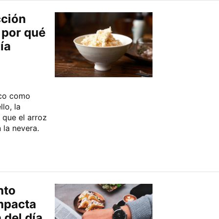
cción
 por qué
ía
nco como
lo, la
 que el arroz
 la nevera.
nto
mpacta
 del día