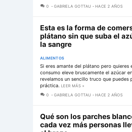
COMENTARIOS
0
GABRIELA GOTTAU
HACE 2 AÑOS
Esta es la forma de comer
plátano sin que suba el az
la sangre
ALIMENTOS
Si eres amante del plátano pero quieres 
consumo eleve bruscamente el azúcar en
revelamos un sencillo truco que puedes 
práctica.
LEER MÁS »
COMENTARIOS
0
GABRIELA GOTTAU
HACE 2 AÑOS
Qué son los parches blan
cada vez más personas ll