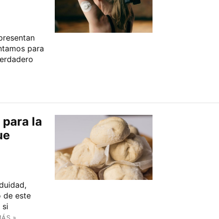
presentan
ontamos para
verdadero
 para la
ue
iduidad,
o de este
 si
MÁS »