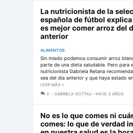
La nutricionista de la sele
española de fútbol explica
es mejor comer arroz del d
anterior
ALIMENTOS
Sin miedo podemos consumir arroz bla
parte de una dieta saludable. Pero para el
nutricionista Gabriela Retana recomienda
sea del día anterior y que haya estado en
LEER MÁS »
COMENTARIOS
0
GABRIELA GOTTAU
HACE 2 AÑOS
No es lo que comes ni cuá
comes: lo que de verdad i
en nuestra salud es la hora