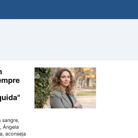
n
iempre
quida"
n sangre,
, Ángela
ta, aconseja