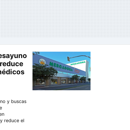
desayuno
 reduce
médicos
uno y buscas
e
en
y reduce el