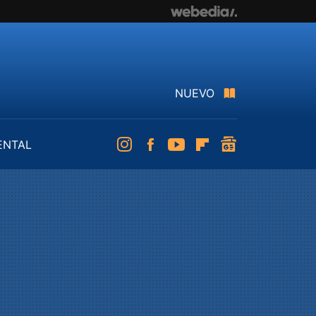
NUEVO
ENTAL
Instagram
Facebook
Youtube
Flipboard
googlenews